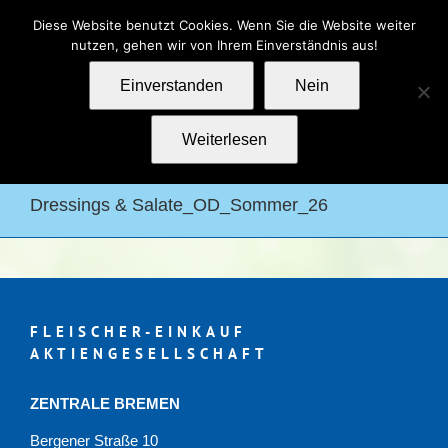
Zum
Kontakt
Impressum
Datenschutz
Diese Website benutzt Cookies. Wenn Sie die Website weiter
Inhalt
nutzen, gehen wir von Ihrem Einverständnis aus!
springen
Einverstanden
Nein
Weiterlesen
Dressings & Salate_OD_Sommer_26
FLEISCHER-EINKAUF
AKTIENGESELLSCHAFT
ZENTRALE BREMEN
Bergener Straße 10