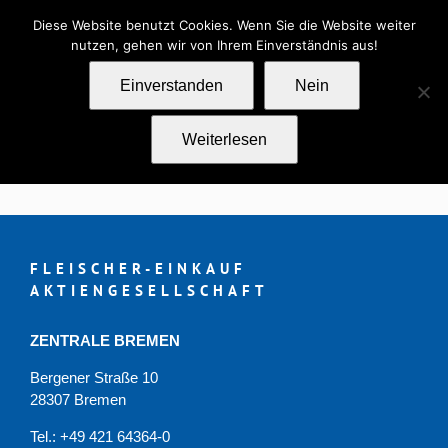
Zum
Kontakt
Impressum
Datenschutz
Diese Website benutzt Cookies. Wenn Sie die Website weiter
Inhalt
nutzen, gehen wir von Ihrem Einverständnis aus!
springen
Einverstanden
Nein
Weiterlesen
FAG Gastro-Artikel März 2026
FLEISCHER-EINKAUF
AKTIENGESELLSCHAFT
ZENTRALE BREMEN
Bergener Straße 10
28307 Bremen
Tel.: +49 421 64364-0