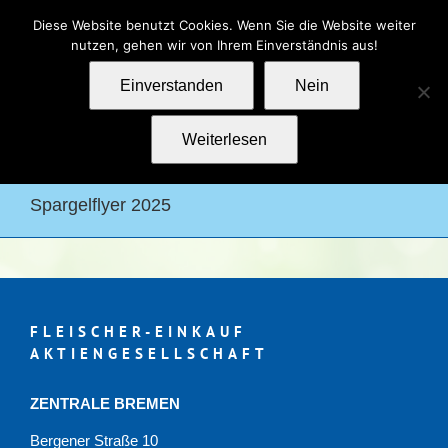
Zum
Kontakt
Impressum
Datenschutz
Diese Website benutzt Cookies. Wenn Sie die Website weiter
Inhalt
nutzen, gehen wir von Ihrem Einverständnis aus!
springen
Einverstanden
Nein
Weiterlesen
Spargelflyer 2025
FLEISCHER-EINKAUF
AKTIENGESELLSCHAFT
ZENTRALE BREMEN
Bergener Straße 10