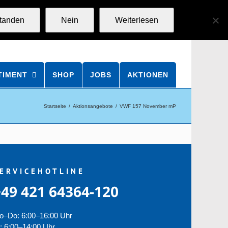
standen
Nein
Weiterlesen
TIMENT
SHOP
JOBS
AKTIONEN
Startseite
Aktionsangebote
VWF 157 November mP
ERVICEHOTLINE
+49 421 64364-120
o–Do: 6:00–16:00 Uhr
: 6:00–14:00 Uhr