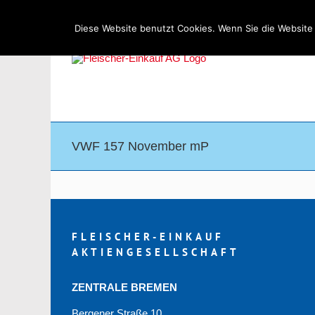
Zum
Kontakt
Impressum
Datenschutz
Inhalt
Diese Website benutzt Cookies. Wenn Sie die Website 
springen
VWF 157 November mP
FLEISCHER-EINKAUF
AKTIENGESELLSCHAFT
ZENTRALE BREMEN
Bergener Straße 10