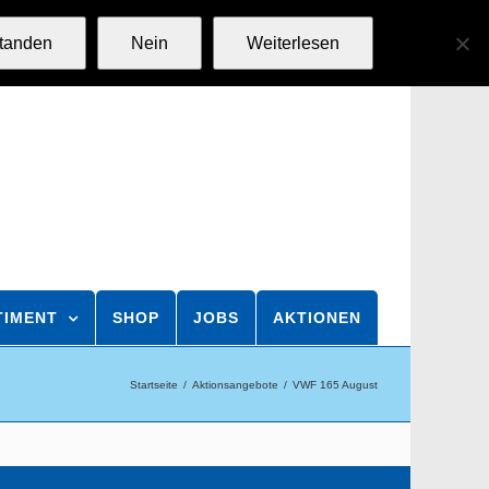
standen
Nein
Weiterlesen
TIMENT
SHOP
JOBS
AKTIONEN
Startseite
Aktionsangebote
VWF 165 August