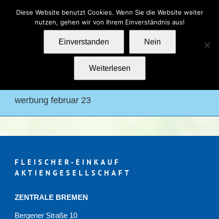
Zum
Kontakt
Impressum
Datenschutz
Diese Website benutzt Cookies. Wenn Sie die Website weiter
Inhalt
nutzen, gehen wir von Ihrem Einverständnis aus!
springen
Einverstanden
Nein
Weiterlesen
werbung februar 23
FLEISCHER-EINKAUF
AKTIENGESELLSCHAFT
ZENTRALE BREMEN
Bergener Straße 10