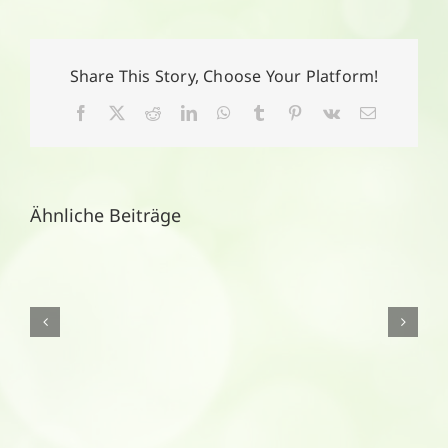
2026
Share This Story, Choose Your Platform!
Facebook
X
Reddit
LinkedIn
WhatsApp
Tumblr
Pinterest
Vk
E-
Mail
Ähnliche Beiträge
Aktionsangebote
August
2026