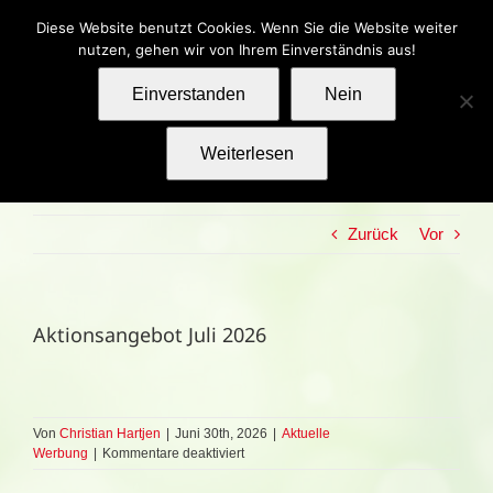
Zum
Kontakt
Impressum
Datenschutz
Diese Website benutzt Cookies. Wenn Sie die Website weiter
Inhalt
nutzen, gehen wir von Ihrem Einverständnis aus!
springen
Einverstanden
Nein
Weiterlesen
Aktionsangebot Juli 2026
Zurück
Vor
Aktionsangebot Juli 2026
Von
Christian Hartjen
|
Juni 30th, 2026
|
Aktuelle
für
Werbung
|
Kommentare deaktiviert
Aktionsangebot
Juli