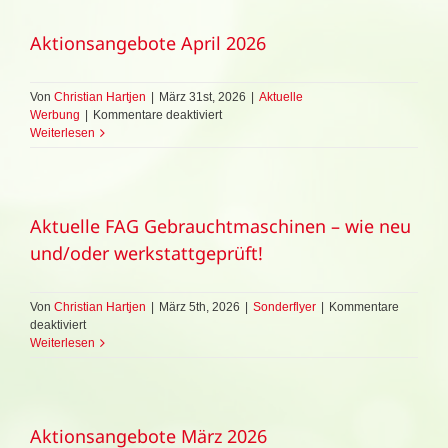
Aktionsangebote April 2026
Von
Christian Hartjen
|
März 31st, 2026
|
Aktuelle
für
Werbung
|
Kommentare deaktiviert
Aktionsangebote
Weiterlesen
April
2026
Aktuelle FAG Gebrauchtmaschinen – wie neu
und/oder werkstattgeprüft!
Von
Christian Hartjen
|
März 5th, 2026
|
Sonderflyer
|
Kommentare
für
deaktiviert
Aktuelle
Weiterlesen
FAG
Gebrauchtmaschinen
–
wie
Aktionsangebote März 2026
neu