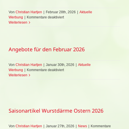
und/oder
werkstattgeprüft!
Von
Christian Hartjen
|
Februar 28th, 2026
|
Aktuelle
für
Werbung
|
Kommentare deaktiviert
Aktionsangebote
Weiterlesen
März
2026
Angebote für den Februar 2026
Von
Christian Hartjen
|
Januar 30th, 2026
|
Aktuelle
für
Werbung
|
Kommentare deaktiviert
Angebote
Weiterlesen
für
den
Februar
2026
Saisonartikel Wurstdärme Ostern 2026
Von
Christian Hartjen
|
Januar 27th, 2026
|
News
|
Kommentare