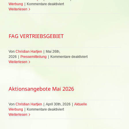
für
Werbung
|
Kommentare deaktiviert
Aktionsangebote
Weiterlesen
Juni
2026
FAG VERTRIEBSGEBIET
Von
Christian Hartjen
|
Mai 26th,
für
2026
|
Pressemitteilung
|
Kommentare deaktiviert
FAG
Weiterlesen
VERTRIEBSGEBIET
Aktionsangebote Mai 2026
Von
Christian Hartjen
|
April 30th, 2026
|
Aktuelle
für
Werbung
|
Kommentare deaktiviert
Aktionsangebote
Weiterlesen
Mai
2026