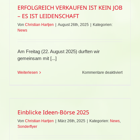
ERFOLGREICH VERKAUFEN IST KEIN JOB
– ES IST LEIDENSCHAFT
Von
Christian Hartjen
|
August 26th, 2025
|
Kategorien:
News
Am Freitag (22. August 2025) durften wir
gemeinsam mit [...]
für
Weiterlesen
Kommentare deaktiviert
ERFOLGR
VERKAU
IST
KEIN
JOB
–
Einblicke Ideen-Börse 2025
ES
IST
Von
Christian Hartjen
|
März 26th, 2025
|
Kategorien:
News
,
LEIDENS
Sonderflyer