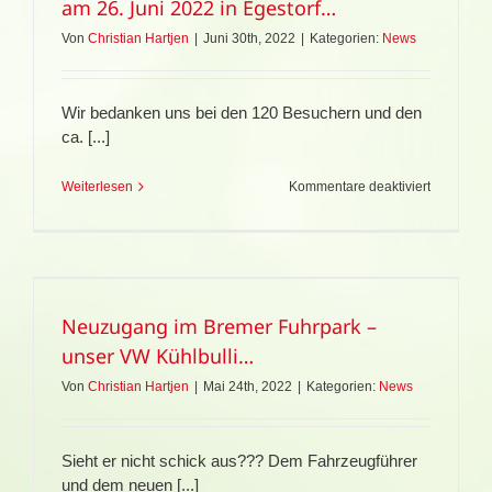
am 26. Juni 2022 in Egestorf…
Von
Christian Hartjen
|
Juni 30th, 2022
|
Kategorien:
News
Wir bedanken uns bei den 120 Besuchern und den
ca. [...]
für
Weiterlesen
Kommentare deaktiviert
Das
war
der
“TAG
DES
FLEISC
Neuzugang im Bremer Fuhrpark –
IM
NORDEN
unser VW Kühlbulli…
am
26.
Von
Christian Hartjen
|
Mai 24th, 2022
|
Kategorien:
News
Juni
2022
in
Sieht er nicht schick aus??? Dem Fahrzeugführer
Egestorf
und dem neuen [...]