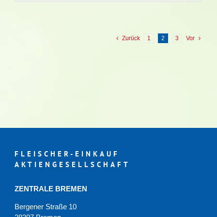
zuliebe…
Ressourc
schonen!
Zurück
1
2
3
Vor
FLEISCHER-EINKAUF
AKTIENGESELLSCHAFT
ZENTRALE BREMEN
Bergener Straße 10