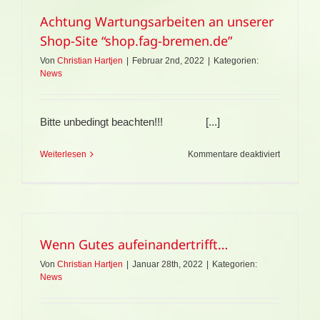
…
Achtung Wartungsarbeiten an unserer
Shop-Site “shop.fag-bremen.de”
Von
Christian Hartjen
|
Februar 2nd, 2022
|
Kategorien:
News
Bitte unbedingt beachten!!! [...]
für
Weiterlesen
Kommentare deaktiviert
Achtung
Wartungsa
an
unserer
Shop-
Site
Wenn Gutes aufeinandertrifft…
“shop.fag-
bremen.de
Von
Christian Hartjen
|
Januar 28th, 2022
|
Kategorien:
News