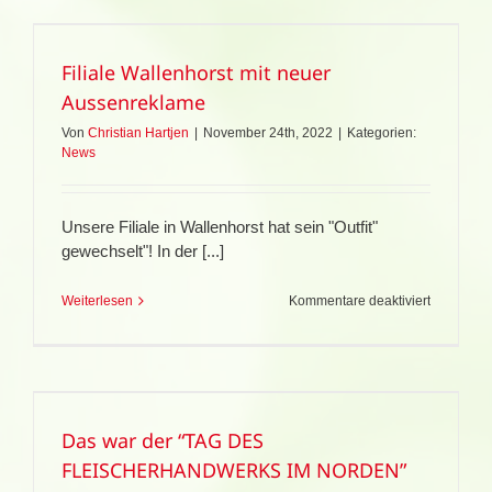
DIE
FAG
WIRD
Filiale Wallenhorst mit neuer
2023
EINHUND
Aussenreklame
JAHRE
ALT!
Von
Christian Hartjen
|
November 24th, 2022
|
Kategorien:
News
Unsere Filiale in Wallenhorst hat sein "Outfit"
gewechselt"! In der [...]
für
Weiterlesen
Kommentare deaktiviert
Filiale
Wallenhor
mit
neuer
Aussenre
Das war der “TAG DES
FLEISCHERHANDWERKS IM NORDEN”