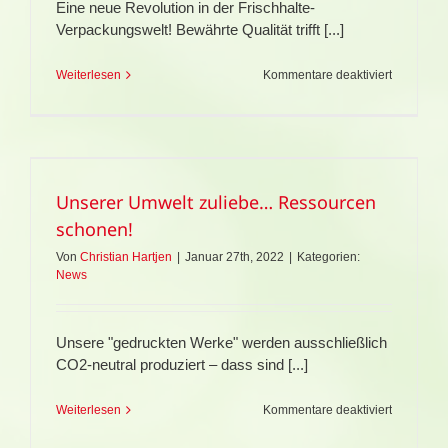
Eine neue Revolution in der Frischhalte-
Verpackungswelt! Bewährte Qualität trifft [...]
für
Weiterlesen
Kommentare deaktiviert
Wenn
Gutes
aufeinande
Unserer Umwelt zuliebe… Ressourcen
schonen!
Von
Christian Hartjen
|
Januar 27th, 2022
|
Kategorien:
News
Unsere "gedruckten Werke" werden ausschließlich
CO2-neutral produziert – dass sind [...]
für
Weiterlesen
Kommentare deaktiviert
Unserer
Umwelt