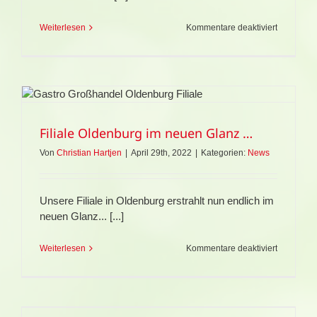
für
Weiterlesen
Kommentare deaktiviert
Neuzugan
im
Bremer
Fuhrpark
–
unser
VW
Kühlbulli
Filiale Oldenburg im neuen Glanz …
Von
Christian Hartjen
|
April 29th, 2022
|
Kategorien:
News
Unsere Filiale in Oldenburg erstrahlt nun endlich im
neuen Glanz... [...]
für
Weiterlesen
Kommentare deaktiviert
Filiale
Oldenbur
im
neuen
Glanz