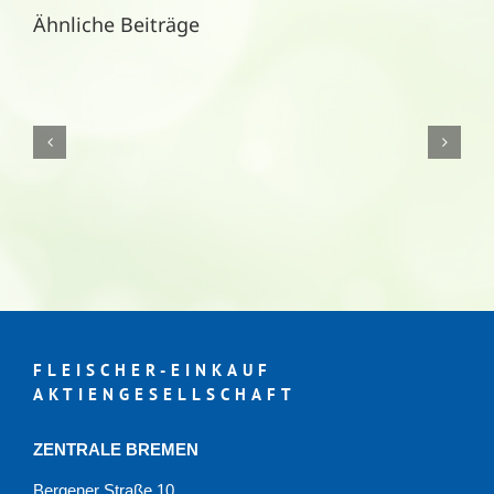
Ähnliche Beiträge
Aktuelle
Weihn
FAG
Gebrauchtmaschinen
–
wie
neu
und/oder
werkstattgeprüft!
FLEISCHER-EINKAUF
AKTIENGESELLSCHAFT
ZENTRALE BREMEN
Bergener Straße 10