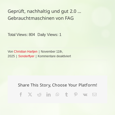
Geprüft, nachhaltig und gut 2.0 …
Gebrauchtmaschinen von FAG
Total Views: 804
Daily Views: 1
Von
Christian Hartjen
|
November 11th,
für
2025
|
Sonderflyer
|
Kommentare deaktiviert
Geprüft,
nachhaltig
und
gut
2.0
…
Share This Story, Choose Your Platform!
Gebrauchtmaschinen
von
Facebook
X
Reddit
LinkedIn
WhatsApp
Tumblr
Pinterest
Vk
E-
FAG
Mail