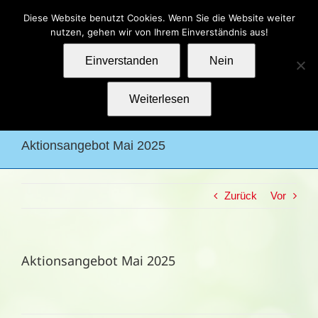
Zum
Kontakt
Impressum
Datenschutz
Diese Website benutzt Cookies. Wenn Sie die Website weiter
Inhalt
nutzen, gehen wir von Ihrem Einverständnis aus!
springen
Einverstanden
Nein
Weiterlesen
Aktionsangebot Mai 2025
Zurück
Vor
Aktionsangebot Mai 2025