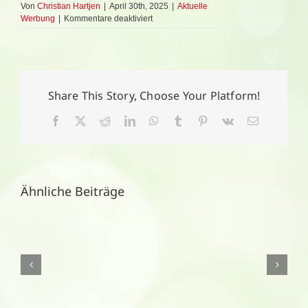
Von
Christian Hartjen
|
April 30th, 2025
|
Aktuelle
für
Werbung
|
Kommentare deaktiviert
Aktionsangebot
Mai
2025
Share This Story, Choose Your Platform!
Facebook
X
Reddit
LinkedIn
WhatsApp
Tumblr
Pinterest
Vk
E-
Mail
Ähnliche Beiträge
Aktionsangebote
August
2026